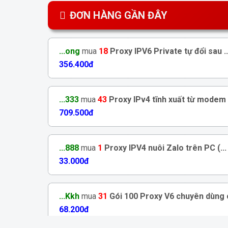
ĐƠN HÀNG GẦN ĐÂY
...ong
mua
18
Proxy IPV6 Private tự đổi sau ..
356.400đ
...333
mua
43
Proxy IPv4 tĩnh xuất từ modem .
709.500đ
...888
mua
1
Proxy IPV4 nuôi Zalo trên PC (...
33.000đ
...Kkh
mua
31
Gói 100 Proxy V6 chuyên dùng c
68.200đ