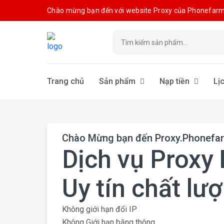
Chào mừng bạn đến với website Proxy của Phonefarm
Trang chủ
Sản phẩm
Nạp tiền
Lị
Chào Mừng bạn đến Proxy.Phonefa
Dịch vụ Proxy 
Uy tín chất lư
Không giới hạn đổi IP
Không Giới hạn băng thông