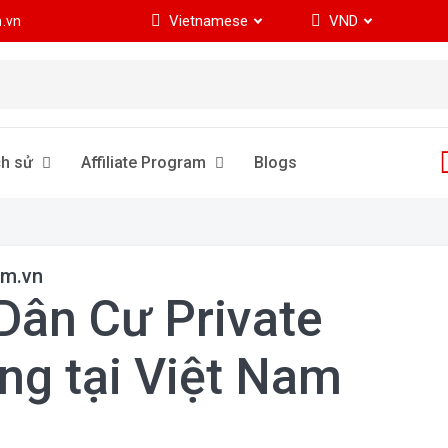
Vietnamese
VND
.vn
ch sử
Affiliate Program
Blogs
rm.vn
Dân Cư Private
ợng tại Việt Nam