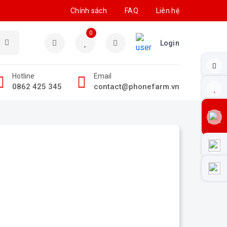
Chính sách
FAQ
Liên hệ
0
Login
Hotline
Email
0862 425 345
contact@phonefarm.vn