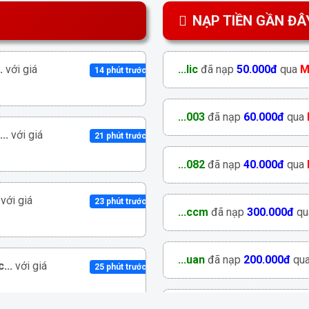
NẠP TIỀN GẦN ĐÂ
.
với giá
...lic
đã nạp
50.000đ
qua
M
14 phút trước
...003
đã nạp
60.000đ
qua
..
với giá
21 phút trước
...082
đã nạp
40.000đ
qua
với giá
23 phút trước
...ccm
đã nạp
300.000đ
qu
...uan
đã nạp
200.000đ
qu
...
với giá
25 phút trước
...345
đã nạp
60.000đ
qua