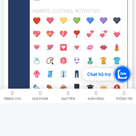
Chat hỗ trợ
TRANG CHỦ
SẢN PHẨM
NẠP TIỀN
ĐƠN HÀNG
THÔNG TIN