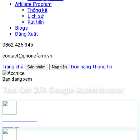
Affiliate Program
Thống kê
Lịch sử
Rút tiền
Blogs
Đăng Xuất
0862 425 345
contact@phonefarm.vn
Trang chủ
Đơn hàng
Thông tin
Sản phẩm
Nạp tiền
Bạn đang xem
Tool Get 2FA Google Authenticator
Check live FB
Miễn phí