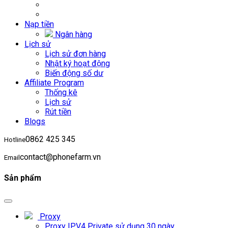
Nạp tiền
Ngân hàng
Lịch sử
Lịch sử đơn hàng
Nhật ký hoạt động
Biến động số dư
Affiliate Program
Thống kê
Lịch sử
Rút tiền
Blogs
0862 425 345
Hotline
contact@phonefarm.vn
Email
Sản phẩm
Proxy
Proxy IPV4 Private sử dụng 30 ngày