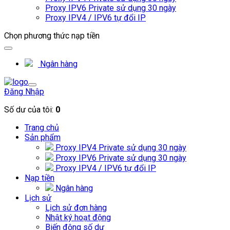
Proxy IPV6 Private sử dụng 30 ngày
Proxy IPV4 / IPV6 tự đổi IP
Chọn phương thức nạp tiền
Ngân hàng
Đăng Nhập
Số dư của tôi:
0
Trang chủ
Sản phẩm
Proxy IPV4 Private sử dụng 30 ngày
Proxy IPV6 Private sử dụng 30 ngày
Proxy IPV4 / IPV6 tự đổi IP
Nạp tiền
Ngân hàng
Lịch sử
Lịch sử đơn hàng
Nhật ký hoạt động
Biến động số dư